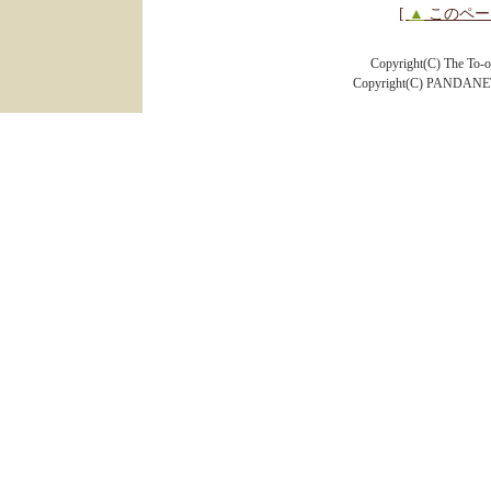
[
▲
このペー
Copyright(C) The To-o
Copyright(C) PANDANET In