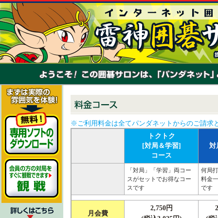
※ご利用料金は全てパンダネットからのご請求
トクトク
[対局＆学習]
対
コース
「対局」「学習」両コー
何局
スがセットでお得なコー
料金
スです
です
2,750円
月会費