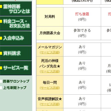
(税込3,025円)
(税
打ち放題
対局料
（0円）
参加できる
参
月例囲碁大会
（0円）
あり
メールマガジン
（0円）
(サービス詳細)
死活の神様
あり
月
パンダ先生★
（0円）
(税
(サービス詳細)
あり
毎日一問
（0円）
(サービス詳細)
(
あり
音声棋譜解説★
（0円）
(サービス詳細)