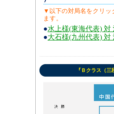
▼以下の対局名をクリッ
ます。
●
水上様(東海代表) 対
●
大石様(九州代表) 対
『Ｂクラス（三