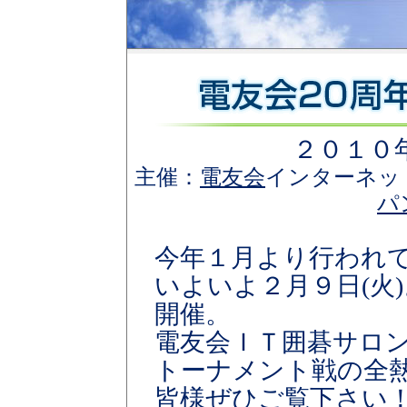
２０１０
主催：
電友会
インターネッ
パ
今年１月より行われ
いよいよ２月９日(火
開催。
電友会ＩＴ囲碁サロ
トーナメント戦の全
皆様ぜひご覧下さい