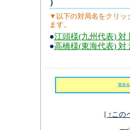
）
▼以下の対局名をクリッ
ます。
●
江頭様(九州代表) 対
●
高橋様(東海代表) 対
電友会
[ ↑こ