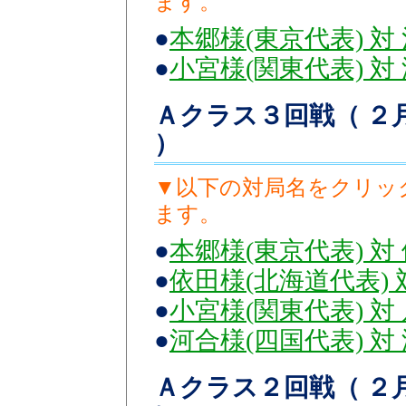
ます。
●
本郷様(東京代表) 対
●
小宮様(関東代表) 対
Ａクラス３回戦（ ２月
）
▼以下の対局名をクリッ
ます。
●
本郷様(東京代表) 対
●
依田様(北海道代表) 
●
小宮様(関東代表) 対
●
河合様(四国代表) 対
Ａクラス２回戦（ ２月