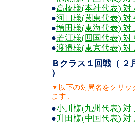
●
高橋様(本社代表) 対
●
河口様(関東代表) 対
●
増田様(東海代表) 対
●
若江様(四国代表) 対
●
渡邉様(東京代表) 対
Ｂクラス１回戦（ ２月1
）
▼以下の対局名をクリッ
ます。
●
小川様(九州代表) 対
●
升田様(中国代表) 対