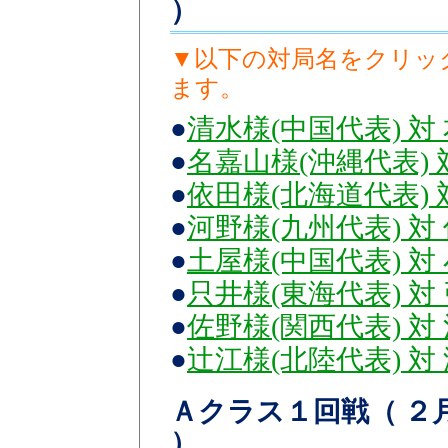
）
▼以下の対局名をクリッ
ます。
●
清水様(中国代表) 対
●
名嘉山様(沖縄代表) 
●
依田様(北海道代表) 
●
河野様(九州代表) 対
●
土屋様(中国代表) 対
●
只井様(東海代表) 対
●
佐野様(関西代表) 対
●
辻江様(北陸代表) 対
Ａクラス１回戦（ ２月1
）