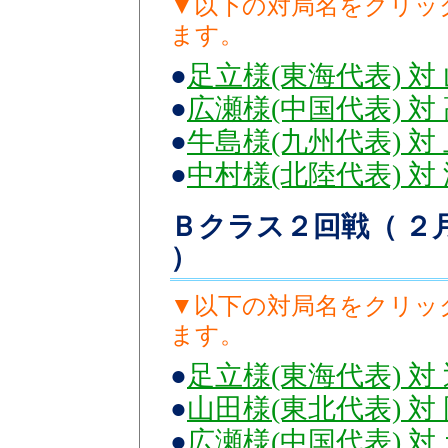
▼以下の対局名をクリッ
ます。
●
足立様(東海代表) 対
●
広瀬様(中国代表) 対
●
牛島様(九州代表) 対
●
中村様(北陸代表) 対
Ｂクラス２回戦（ ２月
）
▼以下の対局名をクリッ
ます。
●
足立様(東海代表) 対
●
山田様(東北代表) 対
●
広瀬様(中国代表) 対