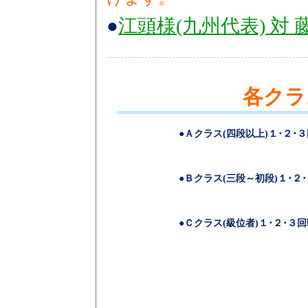
●
江頭様(九州代表) 対 
各クラ
●Ａクラス(四段以上)１･２･３
●Ｂクラス(三段～初段)１･２･
●Ｃクラス(級位者)１･２･３回戦