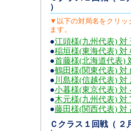
）
▼以下の対局名をクリッ
ます。
●
江頭様(九州代表) 対
●
稲垣様(東海代表) 対
●
首藤様(北海道代表) 
●
鶴田様(関東代表) 対
●
川島様(信越代表) 対
●
小暮様(東京代表) 対
●
木元様(九州代表) 対
●
藤田様(関西代表) 対
Ｃクラス１回戦（ ２月